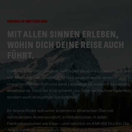
ESSENCE OF SWITZERLAND
MIT ALLEN SINNEN ERLEBEN,
WOHIN DICH DEINE REISE AUCH
FÜHRT.
Die Arve, auch Zirbe genannt, verkörpert die alpine Lebensart und wird
seit Jahrhunderten geschätzt. Ihr Holz besticht durch seinen
charakteristischen Duft und seine Langlebigkeit, wodurch es vielseitig
einsetzbar ist. Doch die Arve schenkt uns nicht nur hochwertiges Holz,
sondern auch einzigartige Spezialitäten.
Ihr Aroma findet sich unter anderem in ätherischen Ölen mit
wohltuendem Arvenraumduft, in Möbelstücken, in edlen
Feinkostprodukten wie Käse – und natürlich im AARVER Dry Gin. Die
Arve schenkt dir einen Hauch des Duftes und Geschmacks der