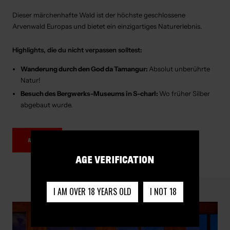
Dieser märchenhafte Wald ist der höchste geschlossene
Arvenwald Europas und bietet ein einzigartiges Naturerlebnis.
Highlights, die du nicht verpassen solltest:
Wanderung durch den God da Tamangur:
Absolut unberührte
Natur!
Besuch des Bergwerks-Museums in S-charl:
Wo früher Silber
abgebaut wurde.
ANREISE
AGE VERIFICATION
I AM OVER 18 YEARS OLD
I NOT 18