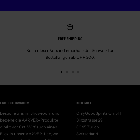
FREE SHIPPING
Kostenloser Versand innerhalb der Schweiz für
Bestellungen ab CHF 200.
Go
Go
Go
Go
to
to
to
to
slide
slide
slide
slide
1
2
3
4
LAB + SHOWROOM
KONTAKT
Besuche uns im Showroom und
OnlyGoodSpirits GmbH
beziehe die AARVER-Produkte
Binzstrasse 29
direkt vor Ort. Wirf auch einen
8045 Zürich
Blick in unser AARVER-Lab, wo
Switzerland