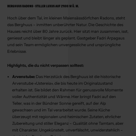
BERGHUUS RADONS - STILLER LUXUS AUF 2’000 M Ü. M.
Hoch über dem Tal, im kleinen Maiensässdörfchen Radons, steht
das Berghuus – inmitten unberührter Natur. Die Geschichte des
Hauses reicht über 80 Jahre zurück. Hier sitzt man zusammen, isst,
geniesst und bleibt länger als geplant. Gastgeber Fadri Arpagaus
und sein Team ermöglichen unvergessliche und ursprüngliche
Erlebnisse.
Highlights, die du nicht verpassen solltest:
Arvenstube:
Das Herzstück des Berghuus ist die historische
Arvenstube «Ustereia», die bis heute im Originalzustand
erhalten ist. Sie bildet den Rahmen für genussvolle Momente
voller Authentizität und Wärme. Hier bringt Fadri auf den
Teller, was in der Bündner Sonne gereift, auf der Alp
gewachsen und im Tal verarbeitet wurde. Seine Küche
überzeugt mit regionalen und heimischen Zutaten, ehrlicher
Zubereitung und stiller Eleganz – Qualität ohne Tamtam, aber
mit Charakter. Ungekünstelt, unverfälscht, unwiderstehlich –