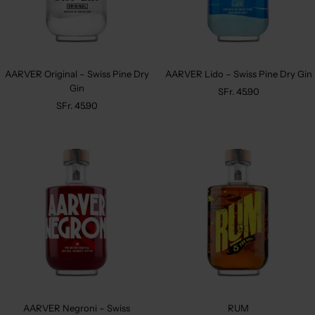
AARVER Original – Swiss Pine Dry
AARVER Lido – Swiss Pine Dry Gin
Gin
Sale
SFr. 45.90
Sale
SFr. 45.90
price
price
AARVER Negroni – Swiss
RUM