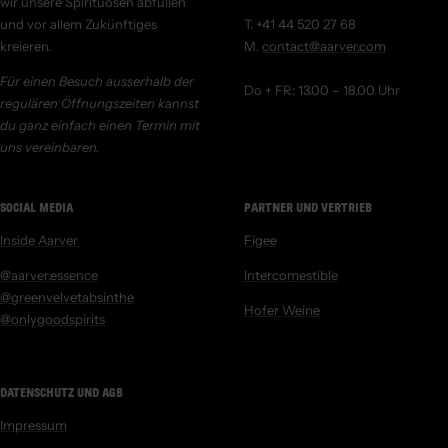
wir unsere Spirituosen abfüllen
und vor allem Zukünftiges
T. +41 44 520 27 68
kreieren.
M.
contact@aarver.com
Für einen Besuch ausserhalb der
Do + FR: 13.00 – 18.00 Uhr
regulären Öffnungszeiten kannst
du ganz einfach einen Termin mit
uns vereinbaren.
SOCIAL MEDIA
PARTNER UND VERTRIEB
Inside Aarver
Figee
@aarver.essence
Intercomestible
@greenvelvetabsinthe
Hofer Weine
@onlygoodspirits
DATENSCHUTZ UND AGB
Impressum