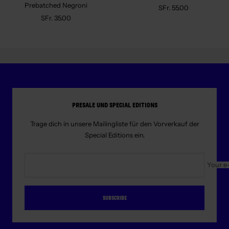
Prebatched Negroni
Sale
SFr. 55.00
Sale
SFr. 35.00
price
price
PRESALE UND SPECIAL EDITIONS
Trage dich in unsere Mailingliste für den Vorverkauf der
Special Editions ein.
Your e
SUBSCRIBE